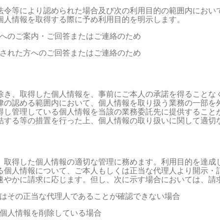
法令等により認められた場合及び次の利用目的の範囲内におい
個人情報を取得する際に予め利用目的を明示します。
た方へのご案内・ご回答またはご連絡のため
等をされた方へのご回答またはご連絡のため
除き、取得した個人情報を、事前にご本人の承諾を得ることなく
律の認める範囲内において、個人情報を取り扱う業務の一部を外
得し管理している個人情報を当該の業務委託先に提供することが
結する等の措置を行った上、個人情報の取り扱いに関して適切
、取得した個人情報の適切な管理に務めます。利用目的を達成し
る個人情報について、ご本人もしくは正当な代理人より開示・訂
速やかに請求に応じます。但し、次に示す場合においては、請
しくはその正当な代理人であることが確認できない場合
の個人情報を削除している場合