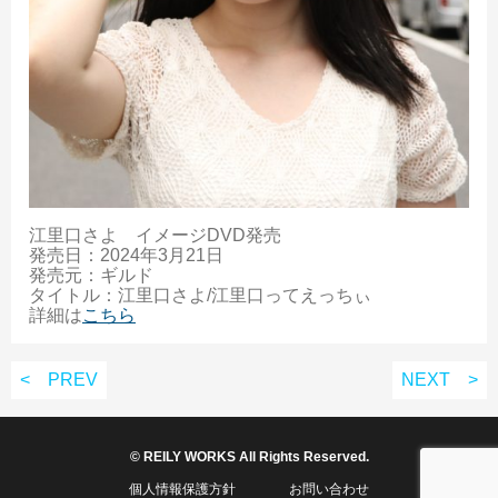
江里口さよ イメージDVD発売
発売日：2024年3月21日
発売元：ギルド
タイトル：江里口さよ/江里口ってえっちぃ
詳細は
こちら
< PREV
NEXT >
© REILY WORKS All Rights Reserved.
個人情報保護方針
お問い合わせ